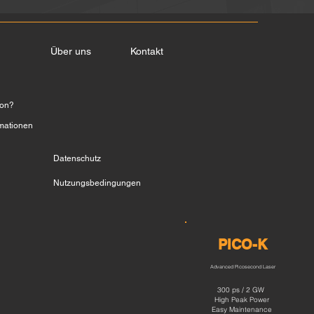
n
Über uns
Kontakt
hon?
rmationen
Datenschutz
Nutzungsbedingungen
PICO-K
Advanced Picosecond Laser
300 ps / 2 GW
High Peak Power
Easy Maintenance