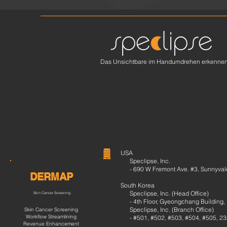
Das Unsichtbare im Handumdrehen erkenne
USA
Speclipse, Inc.
- 690 W Fremont Ave. #3, Sunnyval
DERMAP
South Korea
Speclipse, Inc. (Head Office)
Skin Cancer Screening
- 4th Floor, Gyeongchang Building, 
Speclipse, Inc. (Branch Office)
Skin Cancer Screening
Workflow Streamlining
- #501, #502, #503, #504, #505, 232
Revenue Enhancement