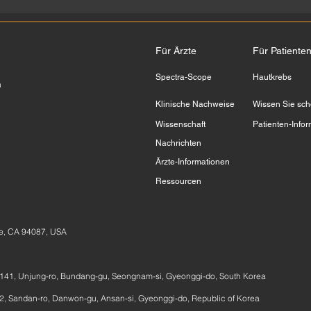
Für Ärzte
Für Patiente
Spectra-Scope
Hautkrebs
n
Klinische Nachweise
Wissen Sie sc
Wissenschaft
Patienten-Info
Nachrichten
Ärzte-Informationen
Ressourcen
e, CA 94087, USA
141, Unjung-ro, Bundang-gu, Seongnam-si, Gyeonggi-do, South Korea
, Sandan-ro, Danwon-gu, Ansan-si, Gyeonggi-do, Republic of Korea