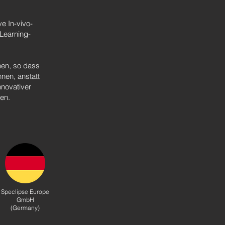
ve In-vivo-
Learning-
hen, so dass
nen, anstatt
nnovativer
en.
Speclipse Europe
GmbH
(Germany)