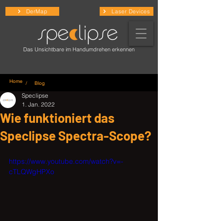
DerMap
Laser Devices
Das Unsichtbare im Handumdrehen erkennen
Home
/ Blog
Speclipse
1. Jan. 2022
Wie funktioniert das
Speclipse Spectra-Scope?
https://www.youtube.com/watch?v=-
cTLQWgHPXo